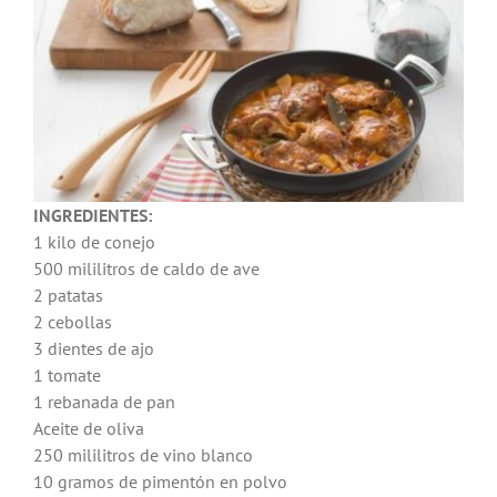
Noticias
Hazte Socio
Contactar
INGREDIENTES:
1 kilo de conejo
WooCommerce My Account
500 mililitros de caldo de ave
2 patatas
2 cebollas
WooCommerce Cart
3 dientes de ajo
1 tomate
1 rebanada de pan
Aceite de oliva
250 mililitros de vino blanco
10 gramos de pimentón en polvo