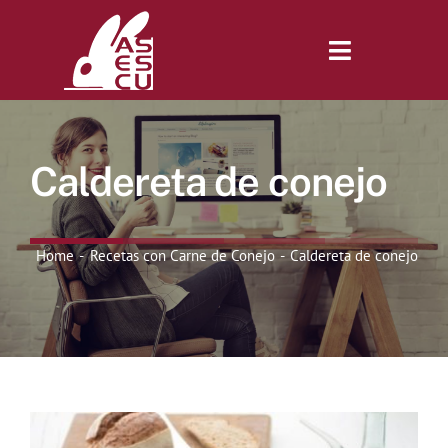
Saltar
al
contenido
Toggle
Navigatio
Inicio
Caldereta de conejo
Revista
Home
Recetas con Carne de Conejo
Caldereta de conejo
Tienda
Lonjas
Symposiums