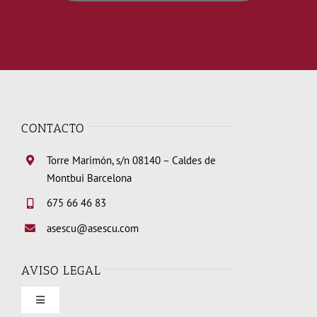
CONTACTO
Torre Marimón, s/n 08140 – Caldes de
Montbui Barcelona
675 66 46 83
asescu@asescu.com
AVISO LEGAL
Toggle