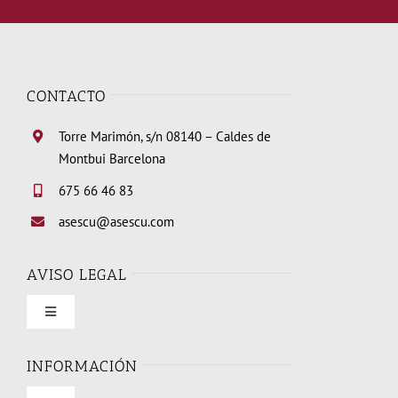
CONTACTO
Torre Marimón, s/n 08140 – Caldes de
Montbui Barcelona
675 66 46 83
asescu@asescu.com
AVISO LEGAL
Toggle
Navigation
Condiciones de uso
INFORMACIÓN