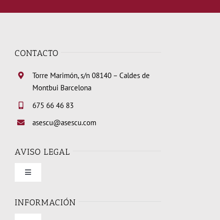
CONTACTO
Torre Marimón, s/n 08140 – Caldes de
Montbui Barcelona
675 66 46 83
asescu@asescu.com
AVISO LEGAL
Toggle
Navigation
Condiciones de uso
INFORMACIÓN