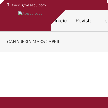
Saltar
asescu@asescu.com
al
contenido
Inicio
Revista
Ti
GANADERÍA MARZO ABRIL