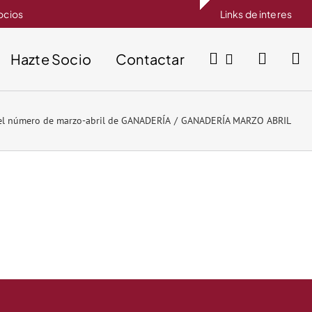
socios
Links de interes
Hazte Socio
Contactar
 el número de marzo-abril de GANADERÍA
GANADERÍA MARZO ABRIL