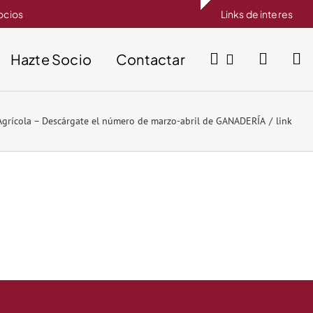
socios
Links de interes
Hazte Socio
Contactar
grícola – Descárgate el número de marzo-abril de GANADERÍA
link