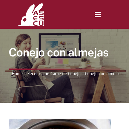
Saltar
al
contenido
Toggle
Navigatio
Inicio
Conejo con almejas
Revista
Home
Recetas con Carne de Conejo
Conejo con almejas
Tienda
Lonjas
Symposiums