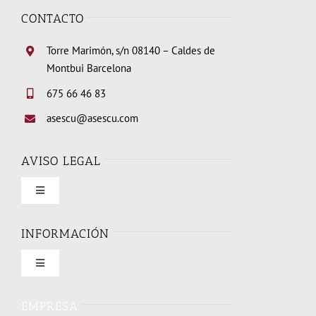
CONTACTO
Torre Marimón, s/n 08140 – Caldes de
Montbui Barcelona
675 66 46 83
asescu@asescu.com
AVISO LEGAL
Toggle
Navigation
Condiciones de uso
INFORMACIÓN
Toggle
Política de privacidad
Navigation
Quienes somos
EMPRESA