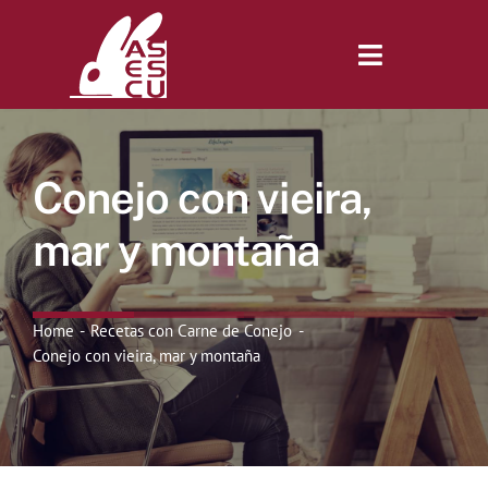
Saltar
al
contenido
Toggle
Navigatio
Inicio
Conejo con vieira,
Revista
mar y montaña
Tienda
Home
Recetas con Carne de Conejo
Conejo con vieira, mar y montaña
Lonjas
Symposiums