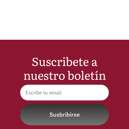
Noticias
Hazte Socio
Contactar
Suscribete a
WooCommerce My Account
nuestro boletín
WooCommerce Cart
Susbribirse