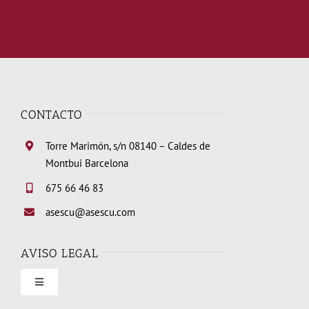
CONTACTO
Torre Marimón, s/n 08140 – Caldes de
Montbui Barcelona
675 66 46 83
asescu@asescu.com
AVISO LEGAL
Toggle
Navigation