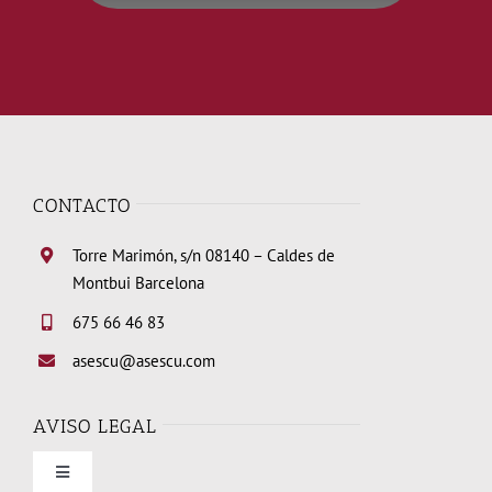
CONTACTO
Torre Marimón, s/n 08140 – Caldes de
Montbui Barcelona
675 66 46 83
asescu@asescu.com
AVISO LEGAL
Toggle