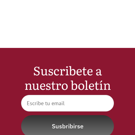
Noticias
Hazte Socio
Contactar
Suscribete a
WooCommerce My Account
nuestro boletín
WooCommerce Cart
Susbribirse