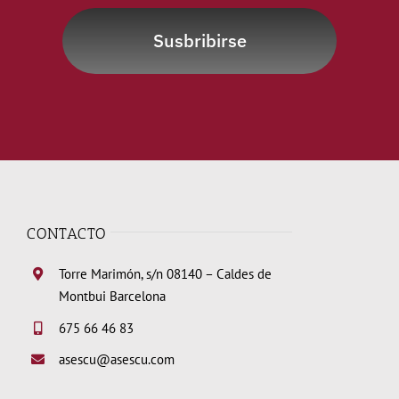
Susbribirse
CONTACTO
Torre Marimón, s/n 08140 – Caldes de
Montbui Barcelona
675 66 46 83
asescu@asescu.com