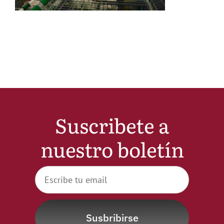
Noticias
Hazte Socio
Contactar
WooCommerce My Account
Suscribete a
nuestro boletín
WooCommerce Cart
Susbribirse