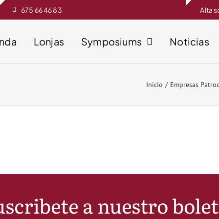
675 66 46 83
Alta 
enda
Lonjas
Symposiums
Noticias
Inicio
Empresas Patro
scribete a nuestro bole