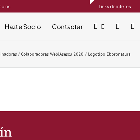
socios
Links de interes
Hazte Socio
Contactar
cinadoras / Colaboradoras WebiAsescu 2020
Logotipo Eboronatura
tín