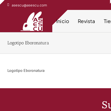
Saltar
asescu@asescu.com
al
contenido
Inicio
Revista
Ti
Logotipo Eboronatura
Logotipo Eboronatura
Su