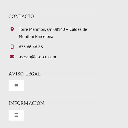
CONTACTO
Torre Marimón, s/n 08140 – Caldes de
Montbui Barcelona
675 66 46 83
asescu@asescu.com
AVISO LEGAL
Toggle
Navigation
Condiciones de uso
INFORMACIÓN
Toggle
Política de privacidad
Navigation