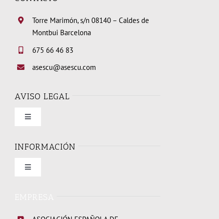
Torre Marimón, s/n 08140 – Caldes de
Montbui Barcelona
675 66 46 83
asescu@asescu.com
AVISO LEGAL
Toggle
Navigation
Condiciones de uso
INFORMACIÓN
Toggle
Política de privacidad
Navigation
Quienes somos
EMPRESA
Política de cookies