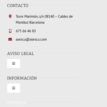
CONTACTO
Torre Marimón, s/n 08140 – Caldes de
Montbui Barcelona
675 66 46 83
asescu@asescu.com
AVISO LEGAL
Toggle
Navigation
Condiciones de uso
INFORMACIÓN
Toggle
Política de privacidad
Navigation
Quienes somos
EMPRESA