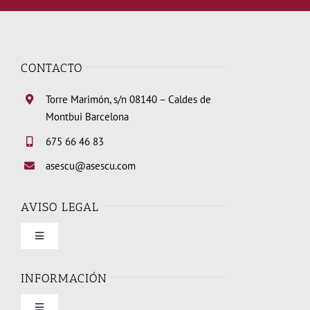
CONTACTO
Torre Marimón, s/n 08140 – Caldes de
Montbui Barcelona
675 66 46 83
asescu@asescu.com
AVISO LEGAL
Toggle
Navigation
Condiciones de uso
INFORMACIÓN