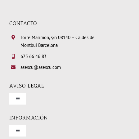
CONTACTO
Torre Marimón, s/n 08140 – Caldes de
Montbui Barcelona
675 66 46 83
asescu@asescu.com
AVISO LEGAL
Toggle
Navigation
Condiciones de uso
INFORMACIÓN
Toggle
Política de privacidad
Navigation