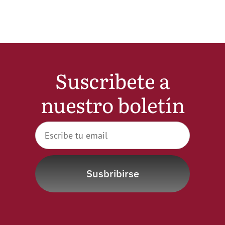
Noticias
Hazte Socio
Suscribete a
Contactar
nuestro boletín
WooCommerce My Account
WooCommerce Cart
Susbribirse