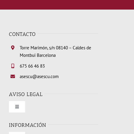
CONTACTO
Torre Marimón, s/n 08140 – Caldes de
Montbui Barcelona
675 66 46 83
asescu@asescu.com
AVISO LEGAL
Toggle
Navigation
Condiciones de uso
INFORMACIÓN