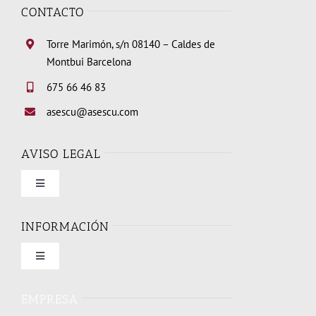
CONTACTO
Torre Marimón, s/n 08140 – Caldes de
Montbui Barcelona
675 66 46 83
asescu@asescu.com
AVISO LEGAL
Toggle
Navigation
Condiciones de uso
INFORMACIÓN
Toggle
Política de privacidad
Navigation
Quienes somos
EMPRESA
Política de cookies