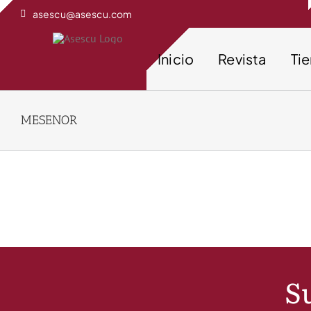
Saltar
asescu@asescu.com
al
contenido
Inicio
Revista
Ti
MESENOR
Su