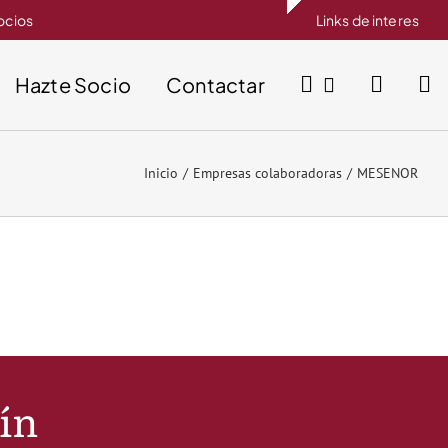
socios
Links de interes
Hazte Socio
Contactar
Inicio
Empresas colaboradoras
MESENOR
tín