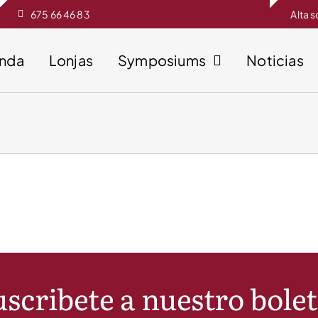
675 66 46 83
Alta 
enda
Lonjas
Symposiums
Noticias
scribete a nuestro bole