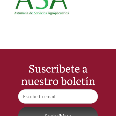
Noticias
Hazte Socio
Contactar
WooCommerce My Account
Suscribete a
nuestro boletín
WooCommerce Cart