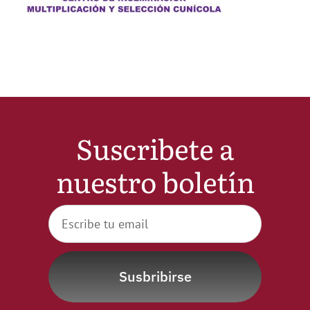
Noticias
Hazte Socio
Contactar
Suscribete a
WooCommerce My Account
nuestro boletín
WooCommerce Cart
Susbribirse