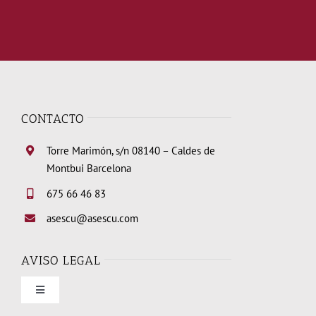
CONTACTO
Torre Marimón, s/n 08140 – Caldes de
Montbui Barcelona
675 66 46 83
asescu@asescu.com
AVISO LEGAL
Toggle
Navigation