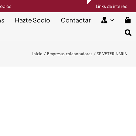
socios
Links de interes
as
Hazte Socio
Contactar
Inicio
Empresas colaboradoras
SP VETERINARIA