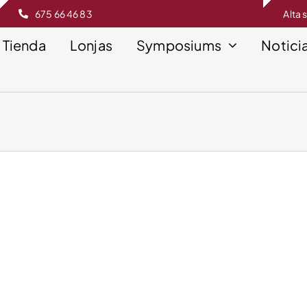
675 66 46 83
Alta 
Tienda
Lonjas
Symposiums
Notici