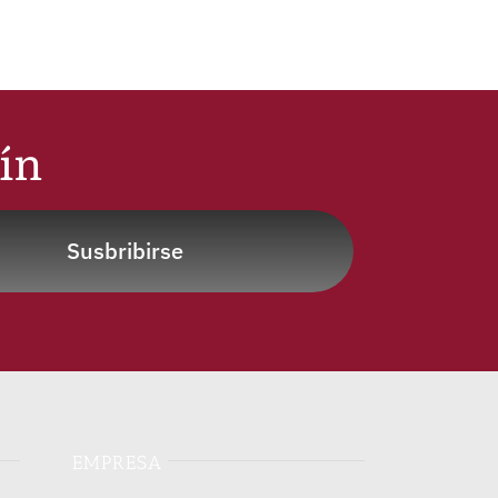
tín
Susbribirse
EMPRESA