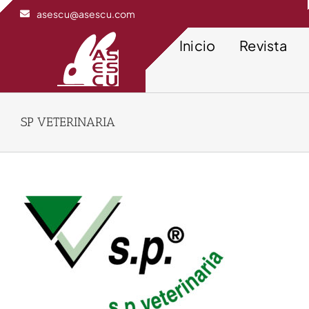
Saltar
asescu@asescu.com
al
contenido
Inicio
Revista
SP VETERINARIA