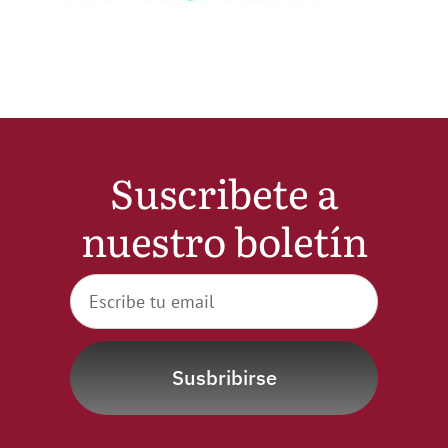
Noticias
Hazte Socio
Contactar
Suscribete a
nuestro boletín
WooCommerce My Account
WooCommerce Cart
Susbribirse