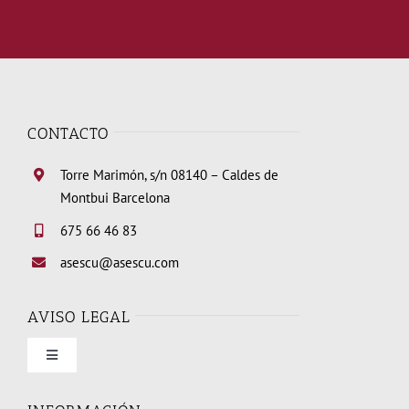
CONTACTO
Torre Marimón, s/n 08140 – Caldes de
Montbui Barcelona
675 66 46 83
asescu@asescu.com
AVISO LEGAL
Toggle
Navigation
Condiciones de uso