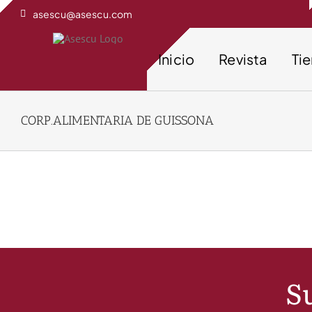
Saltar
asescu@asescu.com
al
contenido
Inicio
Revista
Ti
CORP.ALIMENTARIA DE GUISSONA
Su