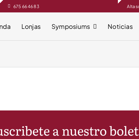
675 66 46 83
Alta 
enda
Lonjas
Symposiums
Noticias
scribete a nuestro bole