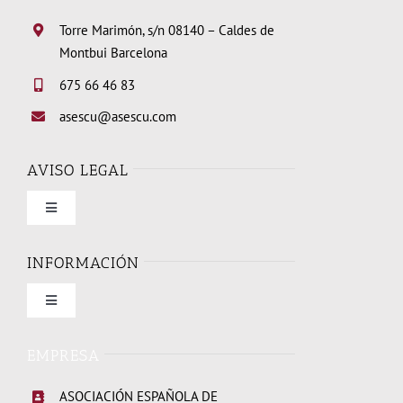
Torre Marimón, s/n 08140 – Caldes de
Montbui Barcelona
675 66 46 83
asescu@asescu.com
AVISO LEGAL
Toggle
Navigation
Condiciones de uso
INFORMACIÓN
Toggle
Política de privacidad
Navigation
Quienes somos
EMPRESA
Política de cookies
ASOCIACIÓN ESPAÑOLA DE