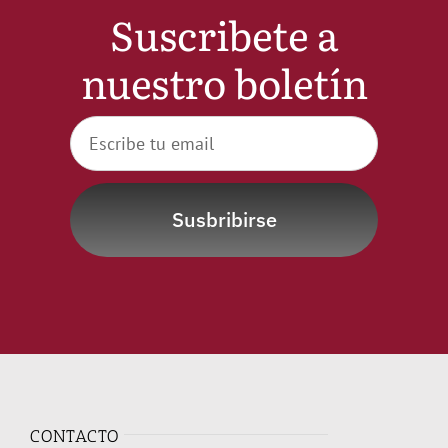
Suscribete a
Noticias
nuestro boletín
Hazte Socio
Contactar
Susbribirse
WooCommerce My Account
WooCommerce Cart
CONTACTO