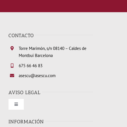
CONTACTO
Torre Marimón, s/n 08140 – Caldes de
Montbui Barcelona
675 66 46 83
asescu@asescu.com
AVISO LEGAL
Toggle
Navigation
Condiciones de uso
INFORMACIÓN