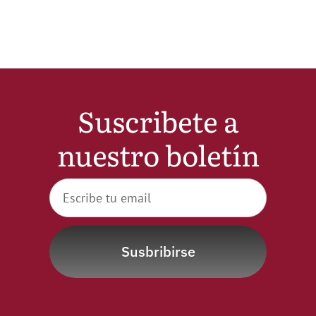
Noticias
Hazte Socio
Suscribete a
Contactar
nuestro boletín
WooCommerce My Account
WooCommerce Cart
Susbribirse