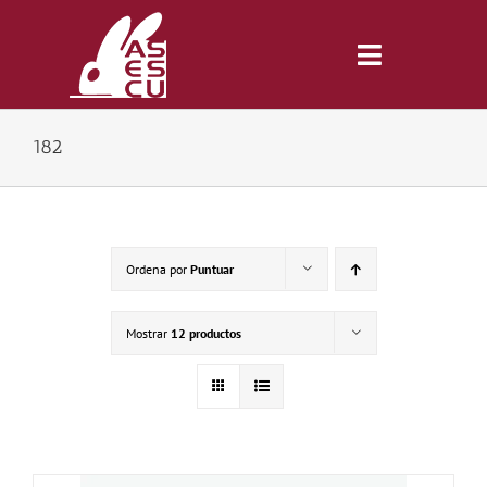
Saltar
al
contenido
Toggle
Navigatio
182
Inicio
Revista
Ordena por
Puntuar
Tienda
Mostrar
12 productos
Lonjas
Symposiums