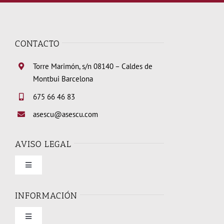
CONTACTO
Torre Marimón, s/n 08140 – Caldes de
Montbui Barcelona
675 66 46 83
asescu@asescu.com
AVISO LEGAL
Toggle
Navigation
Condiciones de uso
INFORMACIÓN
Toggle
Política de privacidad