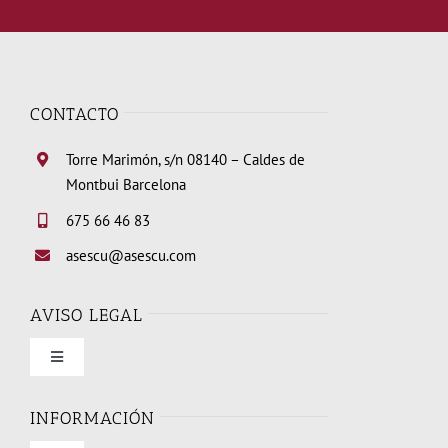
CONTACTO
Torre Marimón, s/n 08140 – Caldes de
Montbui Barcelona
675 66 46 83
asescu@asescu.com
AVISO LEGAL
Toggle
Navigation
Condiciones de uso
INFORMACIÓN