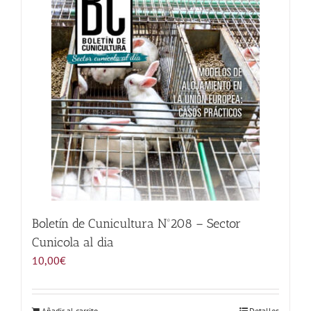
Noticias
Hazte Socio
Contactar
WooCommerce My Account
WooCommerce Cart
Boletín de Cunicultura Nº208 – Sector
Cunicola al dia
10,00
€
Añadir al carrito
Detalles