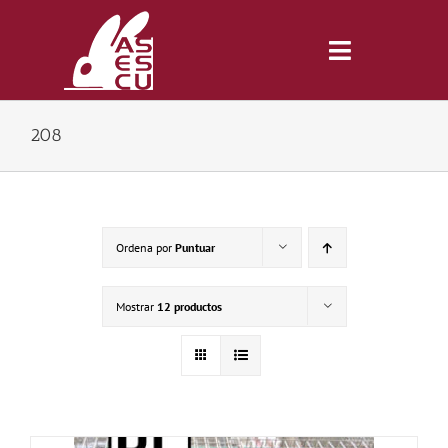
Saltar
al
contenido
Toggle
Navigatio
208
Inicio
Revista
Ordena por
Puntuar
Tienda
Mostrar
12 productos
Lonjas
Symposiums