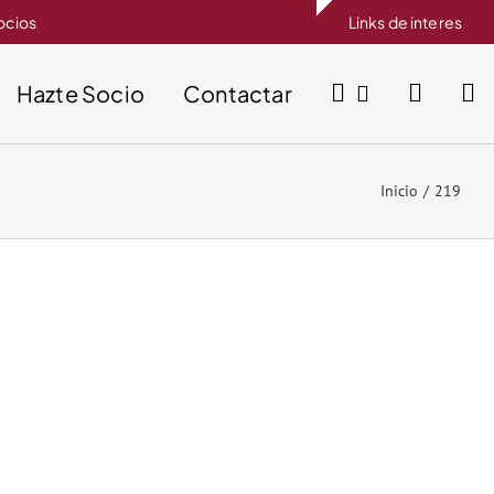
socios
Links de interes
Hazte Socio
Contactar
Inicio
219