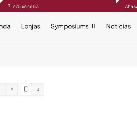
675 66 46 83
Alta 
enda
Lonjas
Symposiums
Noticias