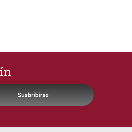
tín
Susbribirse