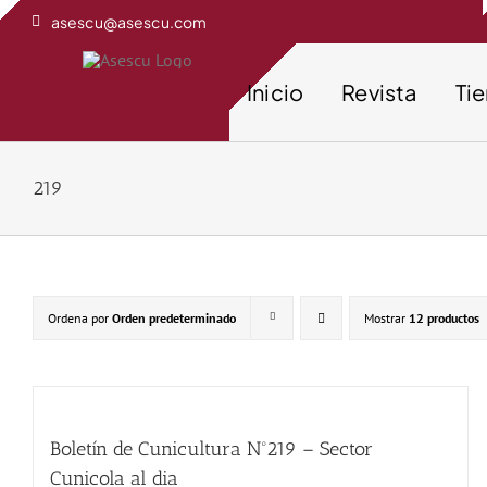
Saltar
asescu@asescu.com
al
contenido
Inicio
Revista
Ti
219
Ordena por
Orden predeterminado
Mostrar
12 productos
Boletín de Cunicultura Nº219 – Sector
Cunicola al dia