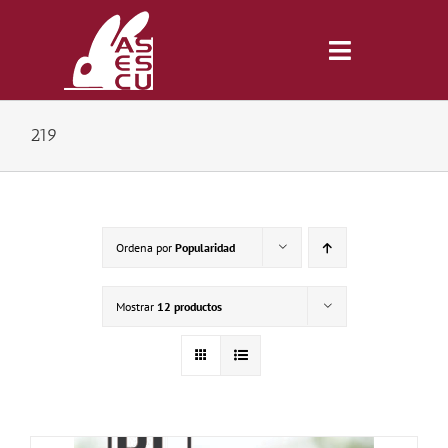
Saltar
al
contenido
Toggle
Navigatio
219
Inicio
Revista
Ordena por
Popularidad
Tienda
Mostrar
12 productos
Lonjas
Symposiums