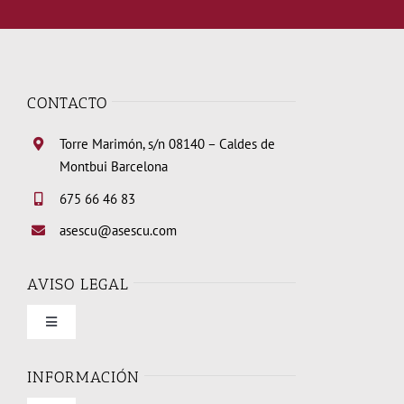
CONTACTO
Torre Marimón, s/n 08140 – Caldes de
Montbui Barcelona
675 66 46 83
asescu@asescu.com
AVISO LEGAL
Toggle
Navigation
Condiciones de uso
INFORMACIÓN