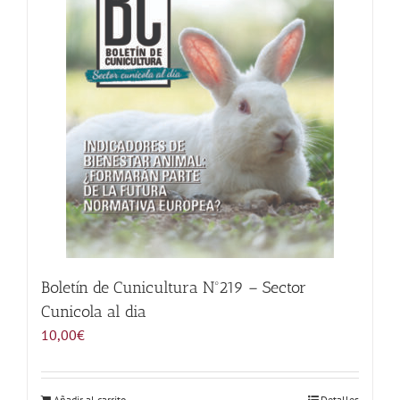
Noticias
Hazte Socio
Contactar
WooCommerce My Account
WooCommerce Cart
Boletín de Cunicultura Nº219 – Sector
Cunicola al dia
10,00
€
Añadir al carrito
Detalles