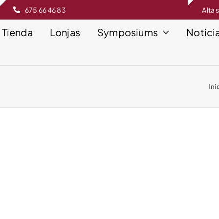
675 66 46 83
Alta 
Tienda
Lonjas
Symposiums
Notici
Ini