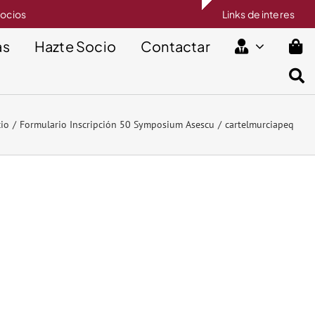
socios
Links de interes
as
Hazte Socio
Contactar
cio
Formulario Inscripción 50 Symposium Asescu
cartelmurciapeq