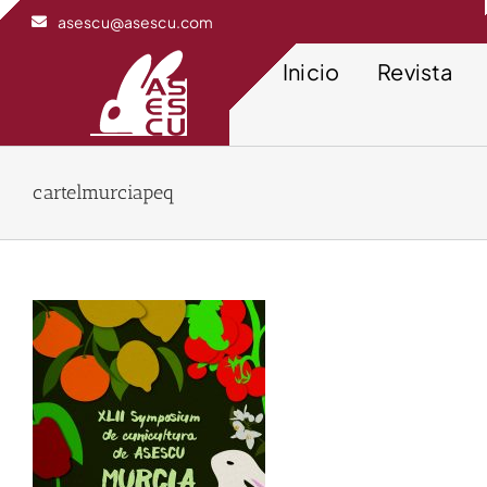
Saltar
asescu@asescu.com
al
contenido
Inicio
Revista
cartelmurciapeq