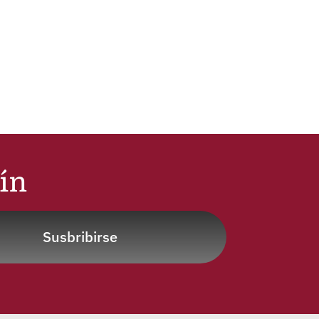
tín
Susbribirse