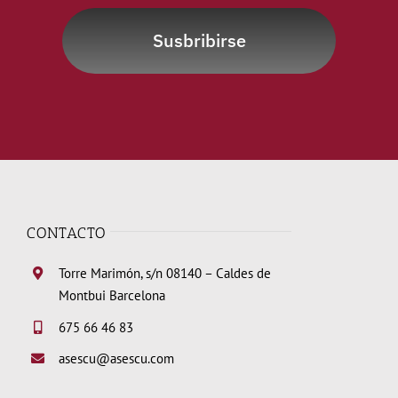
Susbribirse
CONTACTO
Torre Marimón, s/n 08140 – Caldes de
Montbui Barcelona
675 66 46 83
asescu@asescu.com