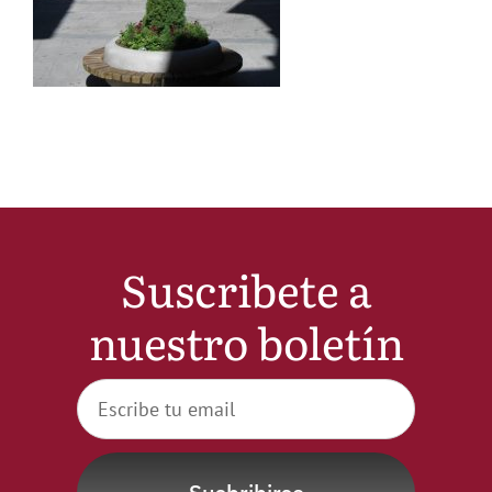
Noticias
Hazte Socio
Contactar
WooCommerce My Account
Suscribete a
nuestro boletín
WooCommerce Cart