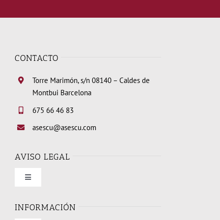
CONTACTO
Torre Marimón, s/n 08140 – Caldes de
Montbui Barcelona
675 66 46 83
asescu@asescu.com
AVISO LEGAL
Toggle
Navigation
Condiciones de uso
INFORMACIÓN