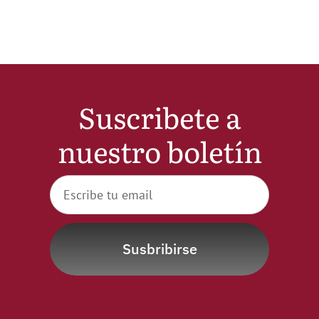
Noticias
Hazte Socio
Suscribete a
Contactar
nuestro boletín
WooCommerce My Account
WooCommerce Cart
Susbribirse