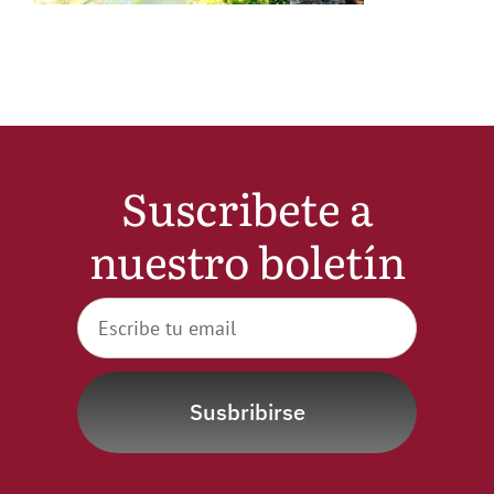
Noticias
Hazte Socio
Contactar
Suscribete a
nuestro boletín
WooCommerce My Account
WooCommerce Cart
Susbribirse