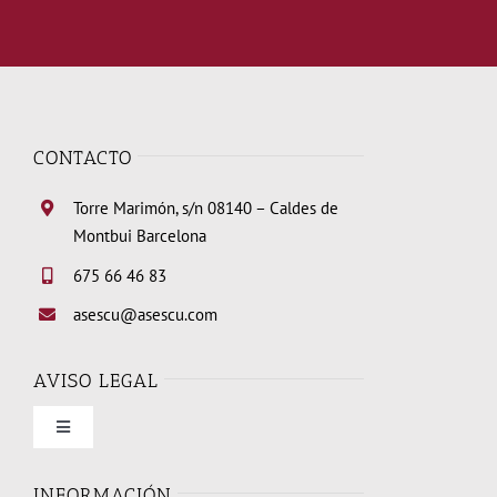
CONTACTO
Torre Marimón, s/n 08140 – Caldes de
Montbui Barcelona
675 66 46 83
asescu@asescu.com
AVISO LEGAL
Toggle
Navigation
Condiciones de uso
INFORMACIÓN