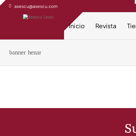
Saltar
asescu@asescu.com
al
contenido
Inicio
Revista
Ti
banner henar
Su