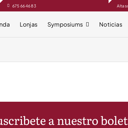
675 66 46 83
Alta 
enda
Lonjas
Symposiums
Noticias
scribete a nuestro bole