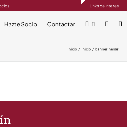
socios
Links de interes
Hazte Socio
Contactar
Inicio
Inicio
banner henar
tín