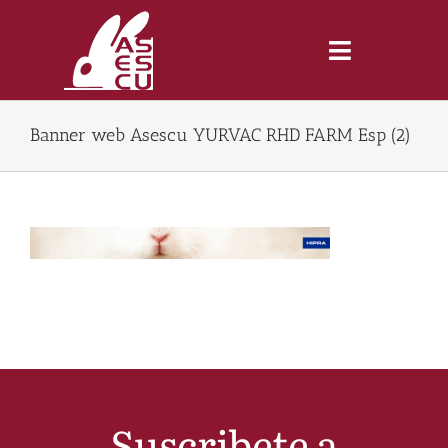
Saltar
al
contenido
Toggle
Navigatio
Banner web Asescu YURVAC RHD FARM Esp (2)
Inicio
Revista
Tienda
Lonjas
Symposiums
Suscribete a