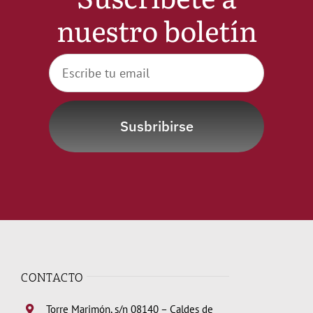
nuestro boletín
Noticias
Hazte Socio
Contactar
Susbribirse
WooCommerce My Account
WooCommerce Cart
CONTACTO
Torre Marimón, s/n 08140 – Caldes de