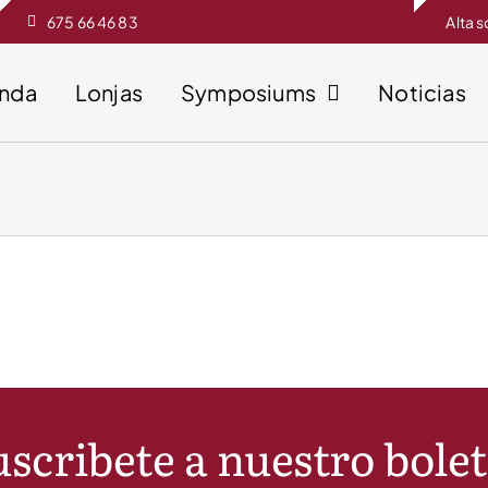
675 66 46 83
Alta 
enda
Lonjas
Symposiums
Noticias
scribete a nuestro bole