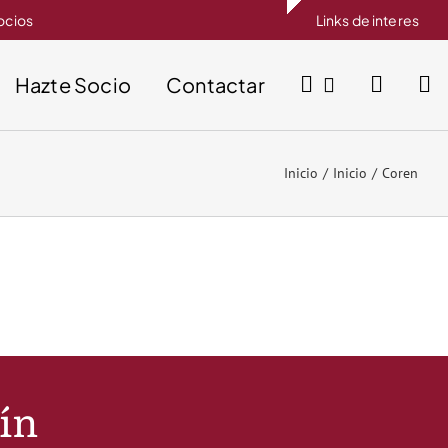
socios
Links de interes
Hazte Socio
Contactar
Inicio
Inicio
Coren
tín