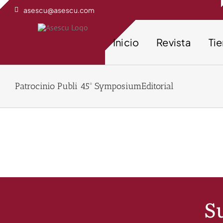
Saltar
asescu@asescu.com
al
contenido
Inicio
Revista
Ti
Patrocinio Publi 45º SymposiumEditorial
Su