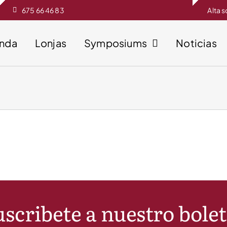
675 66 46 83
Alta 
enda
Lonjas
Symposiums
Noticias
scribete a nuestro bole