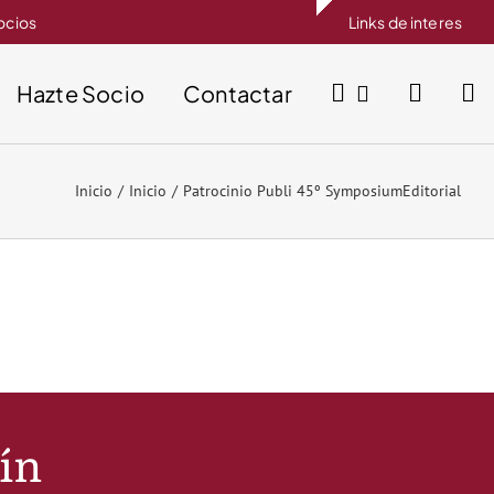
socios
Links de interes
Hazte Socio
Contactar
Inicio
Inicio
Patrocinio Publi 45º SymposiumEditorial
tín