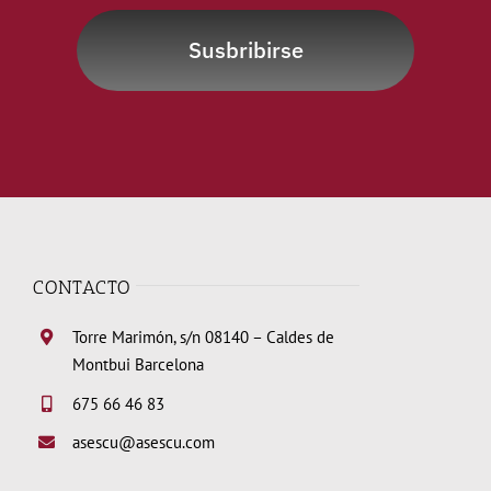
Susbribirse
CONTACTO
Torre Marimón, s/n 08140 – Caldes de
Montbui Barcelona
675 66 46 83
asescu@asescu.com