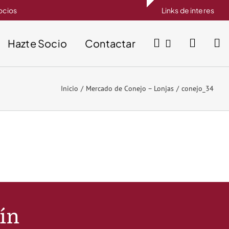
socios
Links de interes
Hazte Socio
Contactar
Inicio
Mercado de Conejo – Lonjas
conejo_34
tín