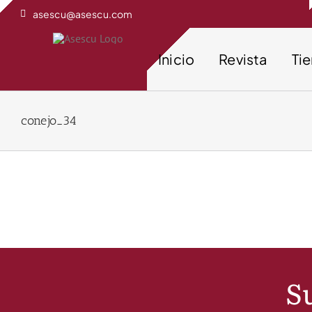
Saltar
asescu@asescu.com
al
contenido
Inicio
Revista
Ti
conejo_34
Su