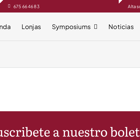
675 66 46 83
Alta 
enda
Lonjas
Symposiums
Noticias
scribete a nuestro bole