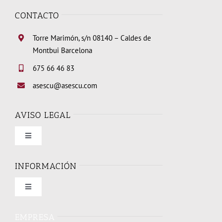
CONTACTO
Torre Marimón, s/n 08140 – Caldes de
Montbui Barcelona
675 66 46 83
asescu@asescu.com
AVISO LEGAL
Toggle
Navigation
Condiciones de uso
INFORMACIÓN
Toggle
Política de privacidad
Navigation
Quienes somos
EMPRESA