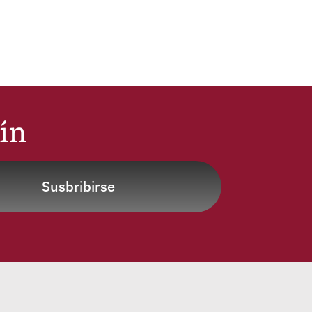
tín
Susbribirse