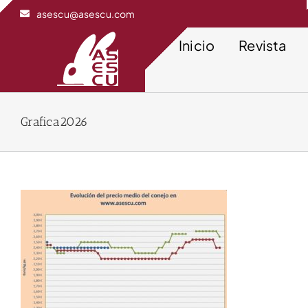
Saltar
asescu@asescu.com
al
contenido
Inicio
Revista
Grafica2026