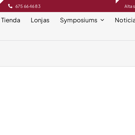
675 66 46 83
Alta 
Tienda
Lonjas
Symposiums
Notici