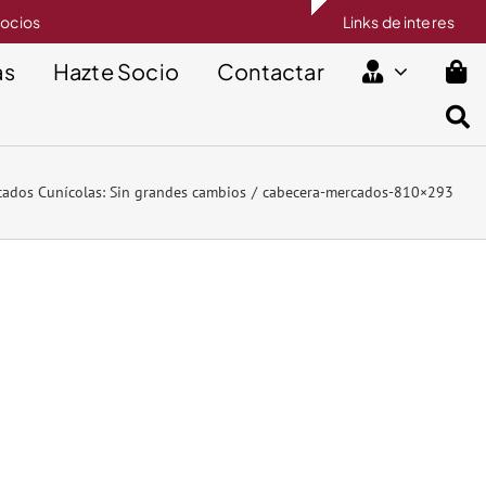
socios
Links de interes
as
Hazte Socio
Contactar
ados Cunícolas: Sin grandes cambios
cabecera-mercados-810×293