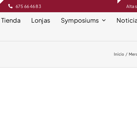
675 66 46 83
Alta 
Tienda
Lonjas
Symposiums
Notici
Inicio
Merc