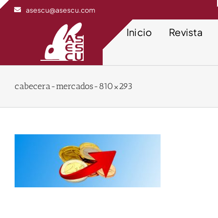
Saltar
asescu@asescu.com
al
contenido
Inicio
Revista
cabecera-mercados-810×293