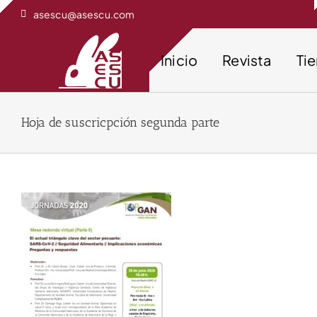
Saltar
asescu@asescu.com
al
contenido
Inicio
Revista
Ti
Hoja de suscricpción segunda parte