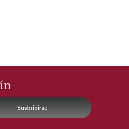
tín
Susbribirse