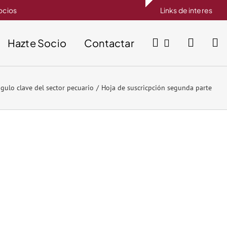
socios
Links de interes
Hazte Socio
Contactar
ngulo clave del sector pecuario
Hoja de suscricpción segunda parte