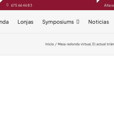
675 66 46 83
Alta 
enda
Lonjas
Symposiums
Noticias
Inicio
Mesa redonda virtual. El actual triá