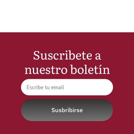
Noticias
Hazte Socio
Contactar
Suscribete a
nuestro boletín
WooCommerce My Account
WooCommerce Cart
Susbribirse