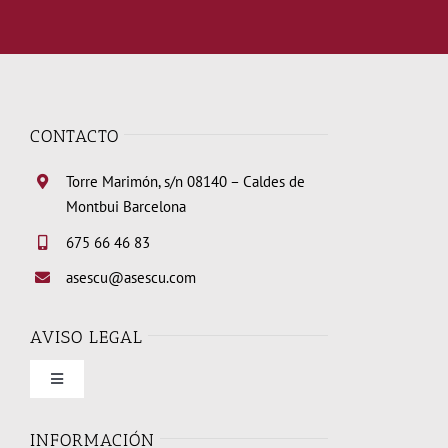
CONTACTO
Torre Marimón, s/n 08140 – Caldes de
Montbui Barcelona
675 66 46 83
asescu@asescu.com
AVISO LEGAL
Toggle
Navigation
Condiciones de uso
INFORMACIÓN