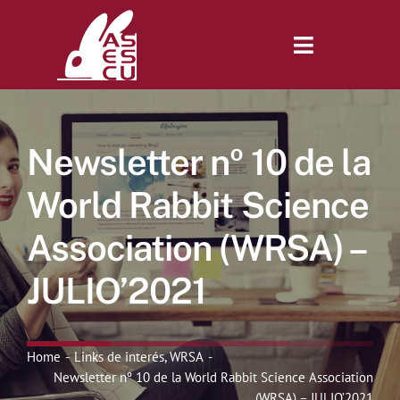
Saltar
al
contenido
Toggle
Navigatio
Inicio
Newsletter nº 10 de la
Revista
World Rabbit Science
Association (WRSA) –
Tienda
JULIO’2021
Lonjas
Home
Links de interés
WRSA
Symposiums
Newsletter nº 10 de la World Rabbit Science Association
(WRSA) – JULIO’2021