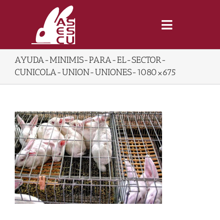
Saltar
al
contenido
Toggle
Navigatio
AYUDA-MINIMIS-PARA-EL-SECTOR-
Inicio
CUNICOLA-UNION-UNIONES-1080×675
Revista
Tienda
Lonjas
Symposiums