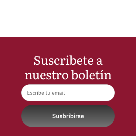
Noticias
Hazte Socio
Contactar
Suscribete a
nuestro boletín
WooCommerce My Account
WooCommerce Cart
Susbribirse