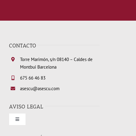
CONTACTO
Torre Marimón, s/n 08140 – Caldes de
Montbui Barcelona
675 66 46 83
asescu@asescu.com
AVISO LEGAL
Toggle
Navigation
Condiciones de uso