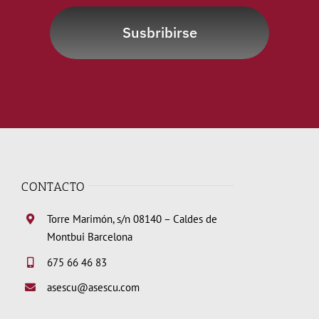
Susbribirse
CONTACTO
Torre Marimón, s/n 08140 – Caldes de
Montbui Barcelona
675 66 46 83
asescu@asescu.com